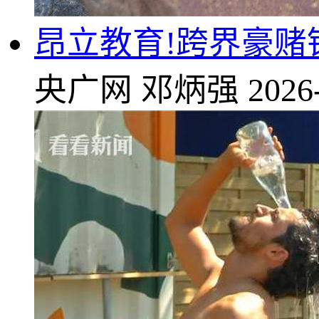
昂立教育!跨界豪赌
央广网
邓炳强
2026