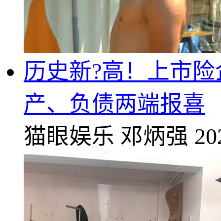
历史新?高！上市险
产、负债两端报喜
猫眼娱乐
邓炳强
20