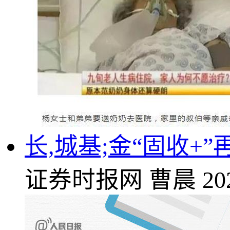
长,城基;金“固收+
证券时报网
曹晨
20