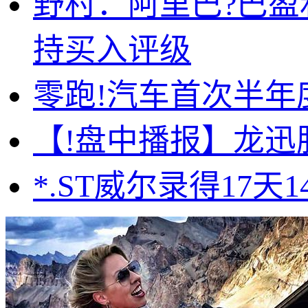
野村：阿里巴?巴盈
持买入评级
零跑!汽车首次半年度
【!盘中播报】龙迅
*.ST威尔录得17天1