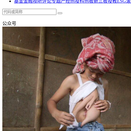
基金
金融
视听
评论
专题
产经
创投
科创板
新三板
投教
ESG
滚
公众号